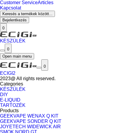
Customer Service
Articles
Kapcsolat
Keresés a termékek között...
Bejelentkezés
0
KÉSZÜLÉK
0
Open main menu
0
ECIGI2
2023@ All rights reserved.
Categories
KÉSZÜLÉK
DIY
E-LIQUID
TARTOZÉK
Products
GEEKVAPE WENAX Q KIT
GEEKVAPE SONDER Q KIT
JOYETECH WIDEWICK AIR
SMOK NORD GT