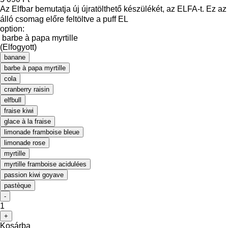
Az Elfbar bemutatja új újratölthető készülékét, az ELFA-t. Ez az
álló csomag előre feltöltve a puff EL
option:
barbe à papa myrtille
(Elfogyott)
banane
barbe à papa myrtille
cola
cranberry raisin
elfbull
fraise kiwi
glace à la fraise
limonade framboise bleue
limonade rose
myrtille
myrtille framboise acidulées
passion kiwi goyave
pastèque
-
1
+
Kosárba