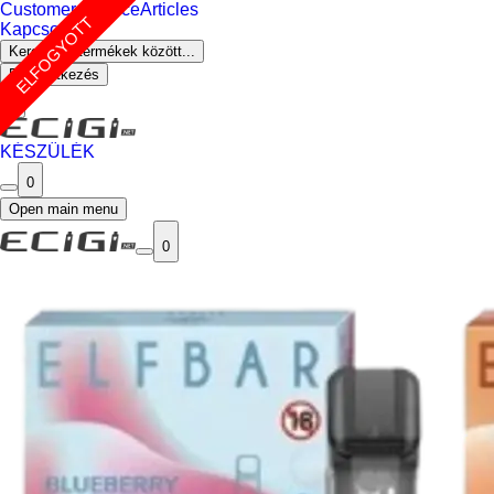
Customer Service
Articles
ELFOGYOTT
Kapcsolat
Keresés a termékek között...
Bejelentkezés
0
KÉSZÜLÉK
0
Open main menu
0