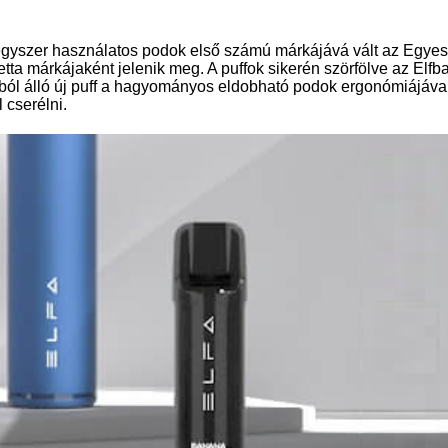
 egyszer használatos podok első számú márkájává vált az Egyes
retta márkájaként jelenik meg. A puffok sikerén szörfölve az El
ronból álló új puff a hagyományos eldobható podok ergonómiájáv
 cserélni.