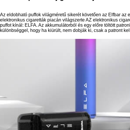
Az eldobható puffok világméretű sikerét követően az Elfbar az
elektronikus cigaretták piacán világszerte AZ elektronikus ciga
puffot kínál: ELFA. Az akkumulátorból és egy előre töltött pat
különbséggel, hogy ha kiürült, nem dobják ki, csak a patront kell